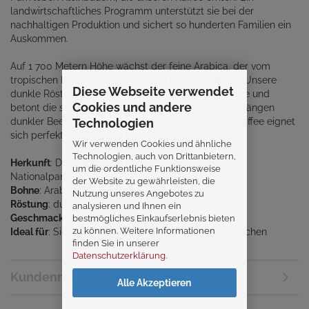
landwirtschaftliches Programm unterstützt sie bei der
nachhaltigen Produktion und sichert so hunderten Familien ein
Auskommen.
Auf 1 700 Metern Höhe wächst der feine Arabica, der vom
tropischen Klima und vulkanischen Boden profitiert. Unsere
Diese Webseite verwendet
dunkle Röstung macht ihn zu einer intensiveren Sorte und
Cookies und andere
betont die süß-malzigen Geschmacksnoten mit Anklängen
dunkler Beeren. Unsere Empfehlung: Der Virunga Kaffee eignet
Technologien
sich perfekt für Espresso und Cappuccino.
Wir verwenden Cookies und ähnliche
Technologien, auch von Drittanbietern,
Herkunft
: Demokratische Republik Kongo (Virunga
um die ordentliche Funktionsweise
Nationalpark)
der Website zu gewährleisten, die
Bohne
: Arabica
Nutzung unseres Angebotes zu
Röstung
: dunkel
analysieren und Ihnen ein
Geschmack
: süß und malzig, dunkle Beeren
bestmögliches Einkaufserlebnis bieten
zu können. Weitere Informationen
Ideal für
: Siebträger, Vollautomat, Bialetti/Herdkännchen
finden Sie in unserer
Datenschutzerklärung
.
Kundenrezensionen
Alle Akzeptieren