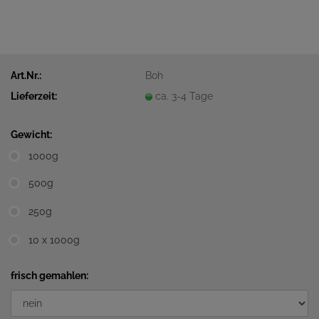
Art.Nr.:
Boh
Lieferzeit:
ca. 3-4 Tage
Gewicht:
1000g
500g
250g
10 x 1000g
frisch gemahlen: