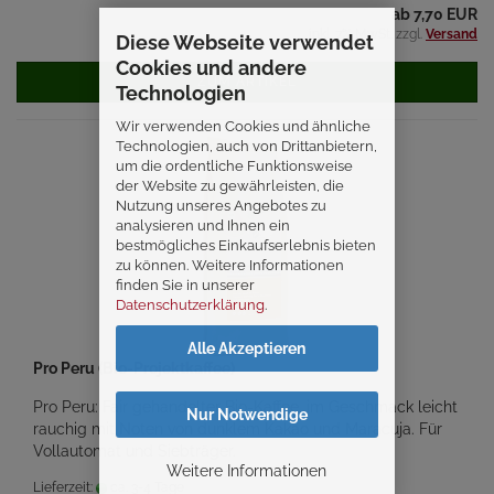
ab 7,70 EUR
inkl. 7% MwSt. zzgl.
Versand
Diese Webseite verwendet
Cookies und andere
ZUM ARTIKEL
Technologien
Wir verwenden Cookies und ähnliche
Technologien, auch von Drittanbietern,
um die ordentliche Funktionsweise
der Website zu gewährleisten, die
Nutzung unseres Angebotes zu
analysieren und Ihnen ein
bestmögliches Einkaufserlebnis bieten
zu können. Weitere Informationen
finden Sie in unserer
Datenschutzerklärung
.
Alle Akzeptieren
Pro Peru (Bio-Projektkaffee)
Pro Peru: Fair gehandelter Bio-Kaffee, im Geschmack leicht
Nur Notwendige
rauchig mit Noten von dunklem Kakao und Maracuja. Für
Vollautomat und Siebträger.
Weitere Informationen
Lieferzeit:
ca. 3-4 Tage