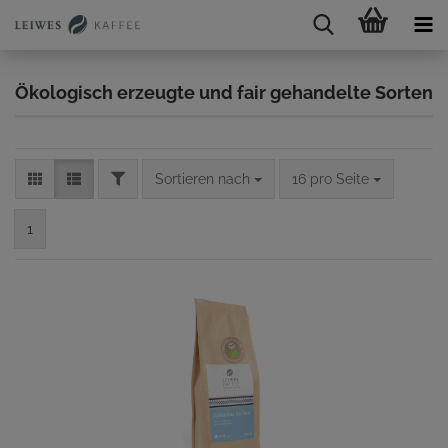
Ökologisch erzeugte und fair gehandelte Sorten
FILTER
Sortieren nach
pro Seite
Sortieren nach
16 pro Seite
1