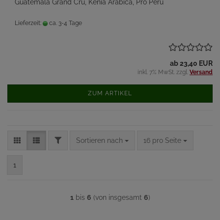
Guatemala Grand Cru, Kenia Arabica, Pro Peru
Lieferzeit:
ca. 3-4 Tage
ab 23,40 EUR
inkl. 7% MwSt. zzgl.
Versand
ZUM ARTIKEL
FILTER
Sortieren nach
pro Seite
Sortieren nach
16 pro Seite
1
1
bis
6
(von insgesamt
6
)